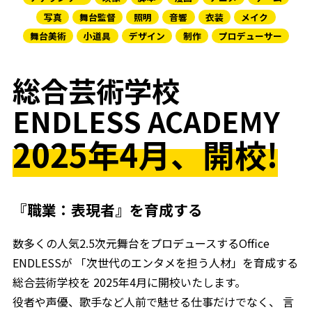
写真
舞台監督
照明
音響
衣装
メイク
舞台美術
小道具
デザイン
制作
プロデューサー
総合芸術学校
ENDLESS ACADEMY
2025年4月、開校!
『職業：表現者』を育成する
数多くの人気2.5次元舞台をプロデュースするOffice
ENDLESSが
「次世代のエンタメを担う人材」を育成する
総合芸術学校を
2025年4月に開校いたします。
役者や声優、歌手など人前で魅せる仕事だけでなく、
言