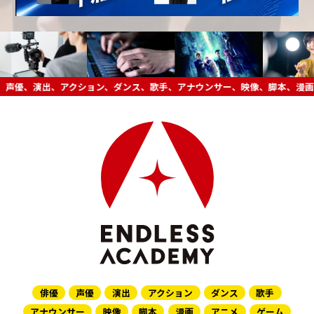
俳優
声優
演出
アクション
ダンス
歌手
アナウンサー
映像
脚本
漫画
アニメ
ゲーム