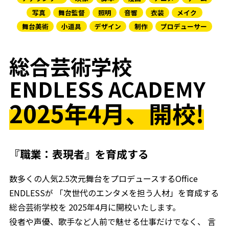
写真
舞台監督
照明
音響
衣装
メイク
舞台美術
小道具
デザイン
制作
プロデューサー
総合芸術学校
ENDLESS ACADEMY
2025年4月、開校!
『職業：表現者』を育成する
数多くの人気2.5次元舞台をプロデュースするOffice
ENDLESSが
「次世代のエンタメを担う人材」を育成する
総合芸術学校を
2025年4月に開校いたします。
役者や声優、歌手など人前で魅せる仕事だけでなく、
言