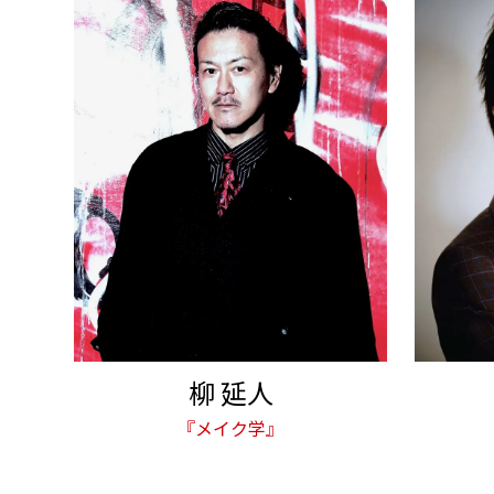
柳 延人
『メイク学』