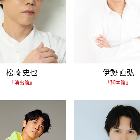
松崎 史也
伊勢 直弘
『演出論』
『脚本論』