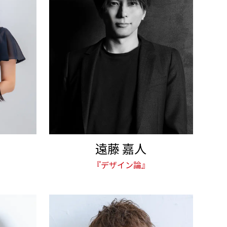
遠藤 嘉人
『デザイン論』