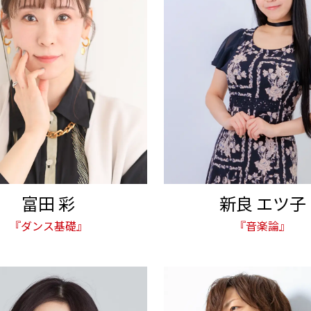
富田 彩
新良 エツ子
『ダンス基礎』
『音楽論』