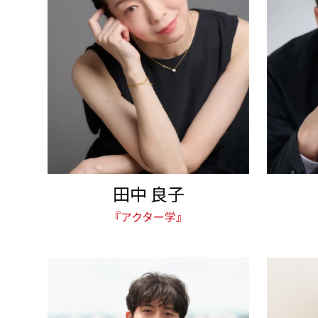
田中 良子
『アクター学』