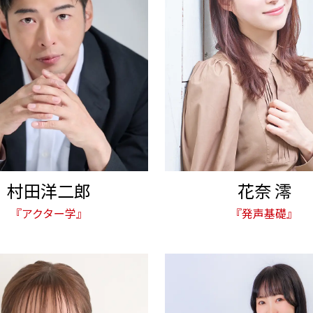
村田洋二郎
花奈 澪
『アクター学』
『発声基礎』