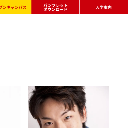
パンフレット
プンキャンパス
入学案内
ダウンロード
ポート
募集要項・学費
秋入学制度
AO特待生、早期入校生制度
出願の流れ
FAQ