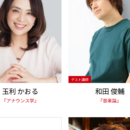
玉利 かおる
和田 俊輔
『アナウンス学』
『音楽論』