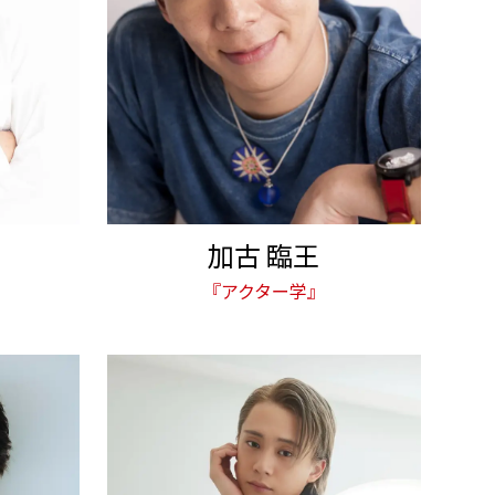
加古 臨王
『アクター学』