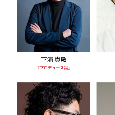
下浦 貴敬
『プロデュース論』