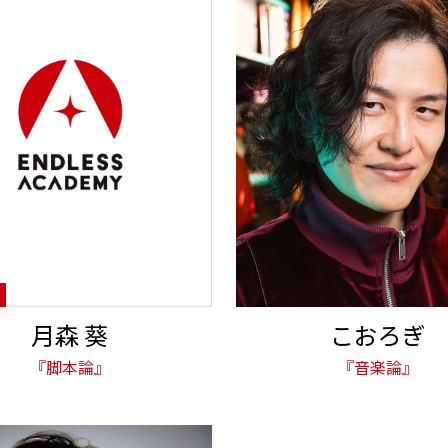
月森 葵
こおろぎ
『脚本論』
『音楽論』