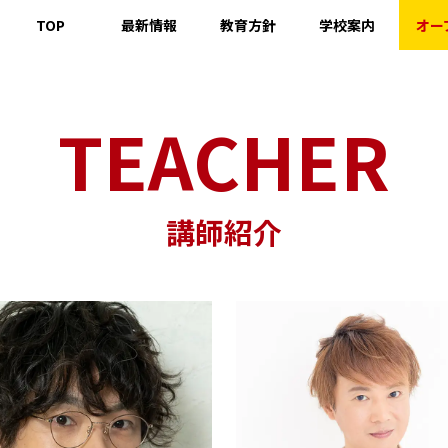
TOP
最新情報
教育方針
学校案内
オー
『職業：表現者』を育成する
代表挨拶
著名人メッセージ
講師紹介
授業内容
入手資格説明
校舎
教育ローン＆学費サ
保護者の方へ
TEACHER
講師紹介