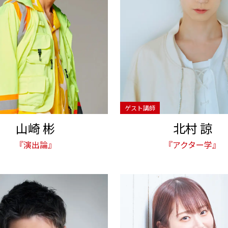
山崎 彬
北村 諒
『演出論』
『アクター学』