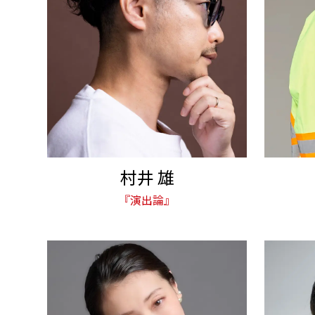
村井 雄
『演出論』