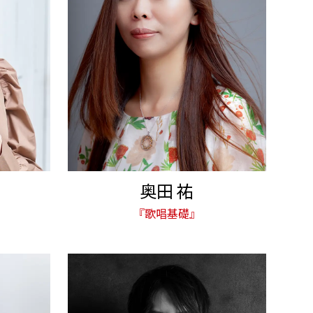
奥田 祐
『歌唱基礎』