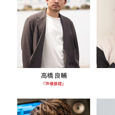
高橋 良輔
『声優基礎』