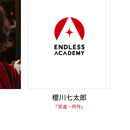
櫻川七太郎
『茶道・所作』