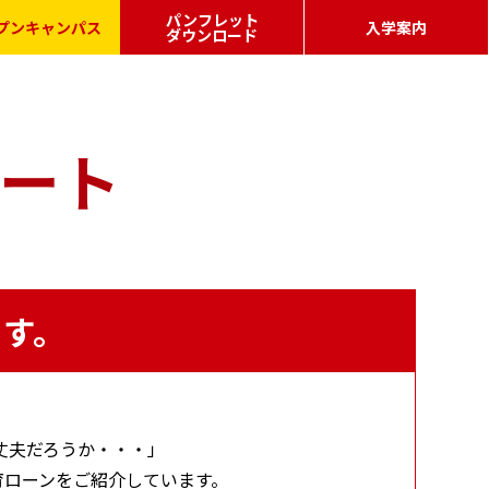
パンフレット
プンキャンパス
入学案内
ダウンロード
ポート
募集要項・学費
秋入学制度
AO特待生、早期入校生制度
出願の流れ
FAQ
ート
す。
丈夫だろうか・・・」
育ローンをご紹介しています。