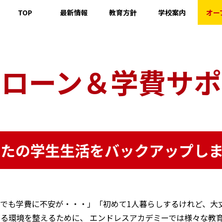
TOP
最新情報
教育方針
学校案内
オー
『職業：表現者』を育成する
代表挨拶
著名人メッセージ
講師紹介
授業内容
入手資格説明
校舎
教育ローン＆学費サ
保護者の方へ
育ローン＆学費サポ
なたの学生生活をバックアップしま
でも学費に不安が・・・」「初めて1人暮らしするけれど、大
る環境を整えるために、 エンドレスアカデミーでは様々な教